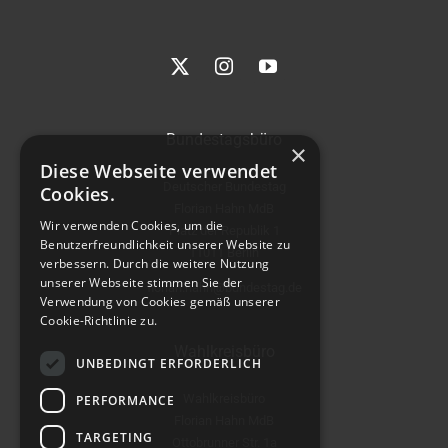
Bundestagsbüro
×
Diese Webseite verwendet
Deutscher Bundestag
Cookies.
Florian Hahn MdB
Wir verwenden Cookies, um die
Platz der Republik 1
Benutzerfreundlichkeit unserer Website zu
11011 Berlin
verbessern. Durch die weitere Nutzung
unserer Webseite stimmen Sie der
florian.hahn@bundestag.de
Verwendung von Cookies gemäß unserer
Cookie-Richtlinie zu.
Wahlkreisbüro
UNBEDINGT ERFORDERLICH
Wahlkreisbüro
PERFORMANCE
Florian Hahn MdB
TARGETING
Ottobrunner Str. 1a